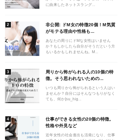
に由来したネットスラング...
非公開: ドM女の特徴20個！M気質
がモテる理由や性格も...
あなたの周りにドMな女性はいません
か？もしかしたら自分がそうだという方
もいるかもしれませんね。M...
周りから怖がられる人の10個の特
徴。そう思われないための...
いつも周りから怖がられるという人はい
ませんか？自分にはそんなつもりがなく
ても、何か[su_hig...
仕事ができる女性の20個の特徴。
性格や外見など
近年女性の社会進出も活発になり、仕事