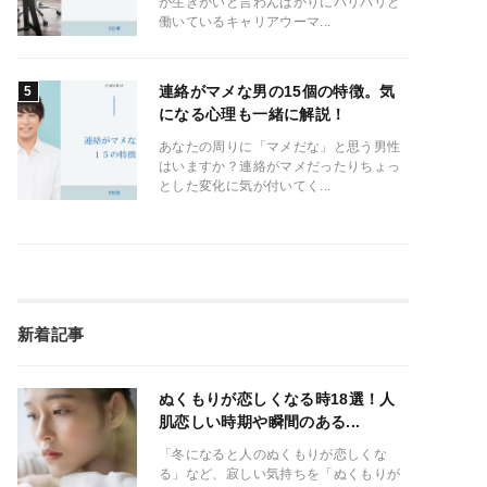
が生きがいと言わんばかりにバリバリと
働いているキャリアウーマ...
連絡がマメな男の15個の特徴。気
になる心理も一緒に解説！
あなたの周りに「マメだな」と思う男性
はいますか？連絡がマメだったりちょっ
とした変化に気が付いてく...
新着記事
ぬくもりが恋しくなる時18選！人
肌恋しい時期や瞬間のある...
「冬になると人のぬくもりが恋しくな
る」など、寂しい気持ちを「ぬくもりが