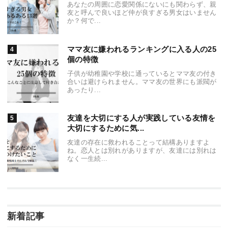
あなたの周囲に恋愛関係にないにも関わらず、親
友と呼んで良いほど仲が良すぎる男女はいません
か？何で...
ママ友に嫌われるランキングに入る人の25
個の特徴
子供が幼稚園や学校に通っているとママ友の付き
合いは避けられません。ママ友の世界にも派閥が
あったり...
友達を大切にする人が実践している友情を
大切にするために気...
友達の存在に救われることって結構ありますよ
ね。恋人とは別れがありますが、友達には別れは
なく一生続...
新着記事