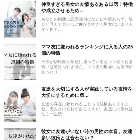
仲良すぎる男女の友情あるある13選！特徴
や成立させるため...
あなたの周囲に恋愛関係にないにも関わらず、親
友と呼んで良いほど仲が良すぎる男女はいません
か？何で...
ママ友に嫌われるランキングに入る人の25
個の特徴
子供が幼稚園や学校に通っているとママ友の付き
合いは避けられません。ママ友の世界にも派閥が
あったり...
友達を大切にする人が実践している友情を
大切にするために気...
友達の存在に救われることって結構ありますよ
ね。恋人とは別れがありますが、友達には別れは
なく一生続...
彼女に友達がいない時の男性の本音。友達
多い彼氏とは合わない？