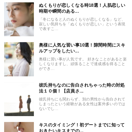
ぬくもりが恋しくなる時18選！人肌恋しい
時期や瞬間のある...
「冬になると人のぬくもりが恋しくなる」など、
寂しい気持ちを「ぬくもりが恋しい」という表現
で表すこ...
奥様に人気な習い事10選！隙間時間にスキ
ルアップをしたい...
奥様に習い事が人気です。 好きなことがあると楽
しくなりますし、頑張ることで達成感を得ること
ができ...
彼氏持ちなのに告白されちゃった時の対処
法１０個！【店員さ...
彼氏持ちにも関わらず、別の男性から告白されて
しまったという経験がある女性は案外多いのでは
ないでし...
キスのタイミング！初デートまでに知って
おきたいキスまでの...