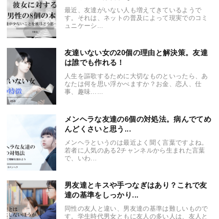
最近、友達がいない人も増えてきているようで
す。それは、ネットの普及によって現実でのコミ
ュニケーシ...
友達いない女の20個の理由と解決策。友達
は誰でも作れる！
人生を謳歌するために大切なものといったら、あ
なたは何を思い浮かべますか？お金、恋人、仕
事、趣味…...
メンヘラな友達の6個の対処法。病んでてめ
んどくさいと思う...
メンヘラというのは最近よく聞く言葉ですよね。
若者に人気のある2チャンネルから生まれた言葉
で、いわ...
男友達とキスや手つなぎはあり？これで友
達の基準をしっかり...
同性の友人と違い、男友達の基準は難しいもので
す。学生時代男女ともに友人の多い人は、友人と