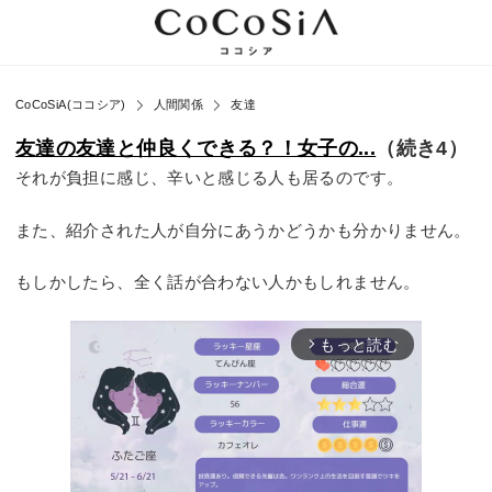
CoCoSiA(ココシア)
人間関係
友達
友達の友達と仲良くできる？！女子の...
（続き4）
それが負担に感じ、辛いと感じる人も居るのです。
また、紹介された人が自分にあうかどうかも分かりません。
もしかしたら、全く話が合わない人かもしれません。
もっと読む
arrow_forward_ios