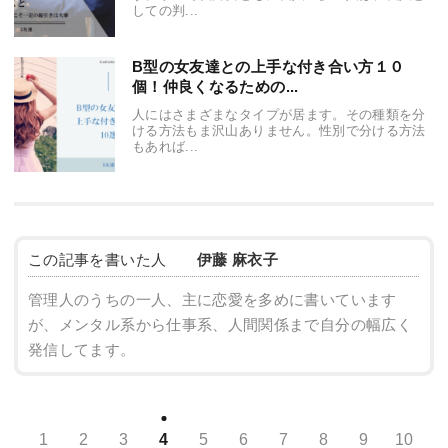
しての判...
B型の女友達との上手な付き合い方１０
個！仲良くなるための...
人にはさまざまなタイプが居ます。その種類を分
ける方法もま沢山ありません。性別で分ける方法
もあれば...
この記事を書いた人
伊藤 麻衣子
管理人のうちの一人、主に恋愛を多めに書いています
が、メンタル系から仕事系、人間関係まで自分の幅広く
発信してます。
1
2
3
4
5
6
7
8
9
10