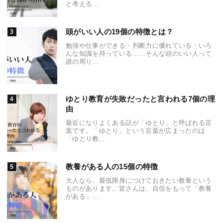
と考える...
頭がいい人の19個の特徴とは？
勉強や仕事ができる・判断力に優れている・いろ
んな知識を持っている……そんな頭のいい人って
誰の周り...
ゆとり教育が失敗だったと言われる7個の理
由
最近になりよくある話が「ゆとり」と呼ばれる言
葉です。「ゆとり」という言葉が広まったのは
「ゆとり教...
教養がある人の15個の特徴
大人なら、最低限身につけておきたい教養という
ものがあります。皆さんは、自信をもって「教養
がある」...