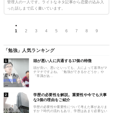
管理人の一人です。ライトなネタ記事から恋愛の込み入
った話しまで広く書いています。
1
2
3
4
5
6
7
8
9
「勉強」人気ランキング
頭が悪い人に共通する17個の特徴
頭が良い、悪いといっても、人によって基準がマ
チマチですよね。「勉強ができるかどうか」や
「常識があ...
学歴の必要性を解説。重要性や今でも大事
な3個の理由をご紹介
学歴の必要性や重要性について考えた事がありま
すか？時代の流れもあり、学歴はあまり必要ない