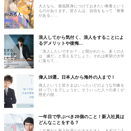
大人なら、最低限身につけておきたい教養という
ものがあります。皆さんは、自信をもって「教養
がある」...
浪人してから気付く、浪人をすることによ
るデメリットや後悔...
「浪人したいですか？」と聞かれたら、多くの人
は「嫌だ」と答えるでしょう。それは希望の大学
に落ちて...
偉人19選。日本人から海外の人まで！
偉人というと皆さまはいったいどのような印象を
持っているでしょうか。そういった人々の多くが
歴史の授...
一年目で学ぶべき28個のこと！新入社員は
どんなことをする？
この春から新入社員となるみなさん、まずはご入