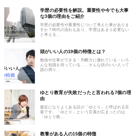
学歴の必要性を解説。重要性や今でも大事
な3個の理由をご紹介
学歴の必要性や重要性について考えた事がありま
すか？時代の流れもあり、学歴はあまり必要ない
と考える...
頭がいい人の19個の特徴とは？
勉強や仕事ができる・判断力に優れている・いろ
んな知識を持っている……そんな頭のいい人って
誰の周り...
ゆとり教育が失敗だったと言われる7個の理
由
最近になりよくある話が「ゆとり」と呼ばれる言
葉です。「ゆとり」という言葉が広まったのは
「ゆとり教...
教養がある人の15個の特徴