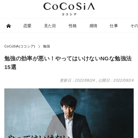
恋愛
見た目
性格
感情
仕事
そ
CoCoSiA(ココシア)
勉強
勉強の効率が悪い！やってはいけないNGな勉強法
15選
更新日：2022/08/24
,
公開日：2022/08/24