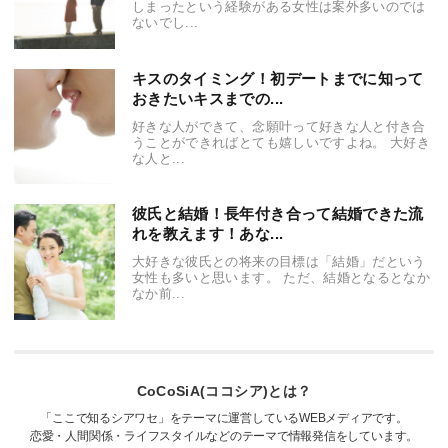
しまったという経験がある女性は案外多いのでは
ないでし...
キスのタイミング！初デートまでに知って
おきたいキスまでの...
好きな人ができて、念願叶って好きな人と付き合
うことができればとても嬉しいですよね。 大好き
な人と...
彼氏と結婚！長年付き合って結婚できた流
れを教えます！あな...
大好きな彼氏との将来の目標は「結婚」だという
女性も多いと思います。 ただ、結婚となるとなか
なか前...
CoCoSiA(ココシア)とは？
「ここで知るシアワセ」をテーマに運営しているWEBメディアです。
恋愛・人間関係・ライフスタイルなどのテーマで情報発信をしています。