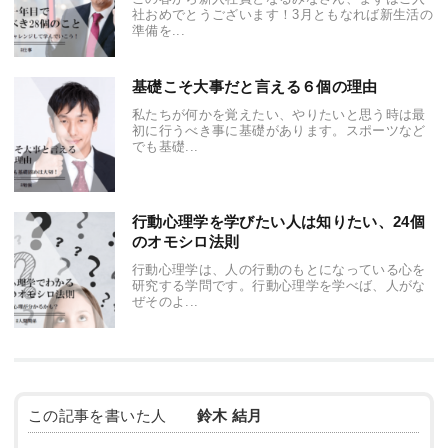
社おめでとうございます！3月ともなれば新生活の
準備を...
基礎こそ大事だと言える６個の理由
私たちが何かを覚えたい、やりたいと思う時は最
初に行うべき事に基礎があります。スポーツなど
でも基礎...
行動心理学を学びたい人は知りたい、24個
のオモシロ法則
行動心理学は、人の行動のもとになっている心を
研究する学問です。行動心理学を学べば、人がな
ぜそのよ...
この記事を書いた人
鈴木 結月