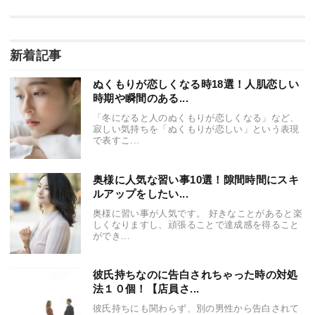
新着記事
ぬくもりが恋しくなる時18選！人肌恋しい
時期や瞬間のある...
「冬になると人のぬくもりが恋しくなる」など、
寂しい気持ちを「ぬくもりが恋しい」という表現
で表すこ...
奥様に人気な習い事10選！隙間時間にスキ
ルアップをしたい...
奥様に習い事が人気です。 好きなことがあると楽
しくなりますし、頑張ることで達成感を得ること
ができ...
彼氏持ちなのに告白されちゃった時の対処
法１０個！【店員さ...
彼氏持ちにも関わらず、別の男性から告白されて