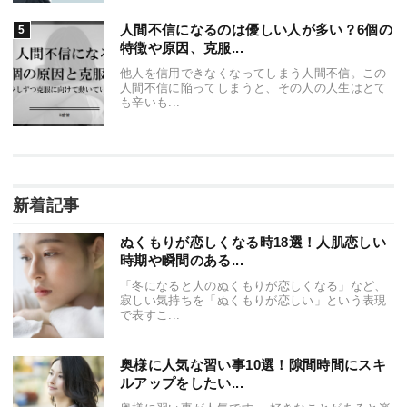
人間不信になるのは優しい人が多い？6個の
特徴や原因、克服...
他人を信用できなくなってしまう人間不信。この
人間不信に陥ってしまうと、その人の人生はとて
も辛いも...
新着記事
ぬくもりが恋しくなる時18選！人肌恋しい
時期や瞬間のある...
「冬になると人のぬくもりが恋しくなる」など、
寂しい気持ちを「ぬくもりが恋しい」という表現
で表すこ...
奥様に人気な習い事10選！隙間時間にスキ
ルアップをしたい...