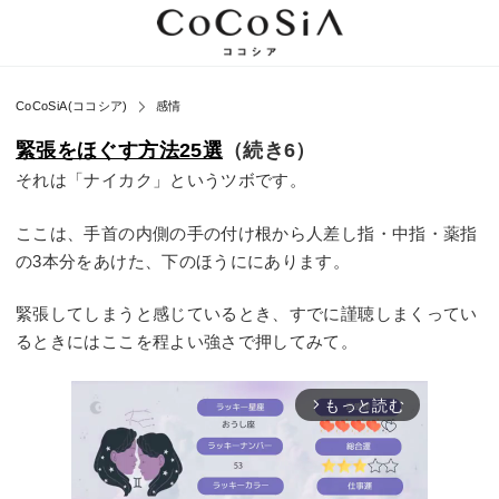
CoCoSiA(ココシア)
感情
緊張をほぐす方法25選
（続き6）
それは「ナイカク」というツボです。
ここは、手首の内側の手の付け根から人差し指・中指・薬指
の3本分をあけた、下のほうににあります。
緊張してしまうと感じているとき、すでに謹聴しまくってい
るときにはここを程よい強さで押してみて。
もっと読む
arrow_forward_ios