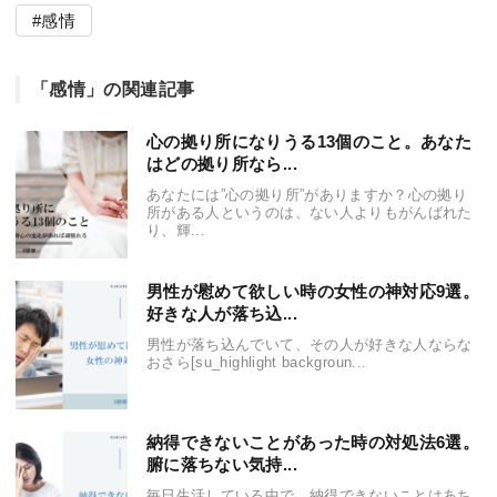
感情
「感情」の関連記事
心の拠り所になりうる13個のこと。あなた
はどの拠り所なら...
あなたには”心の拠り所”がありますか？心の拠り
所がある人というのは、ない人よりもがんばれた
り、輝...
男性が慰めて欲しい時の女性の神対応9選。
好きな人が落ち込...
男性が落ち込んでいて、その人が好きな人ならな
おさら[su_highlight backgroun...
納得できないことがあった時の対処法6選。
腑に落ちない気持...
毎日生活している中で、納得できないことはあち