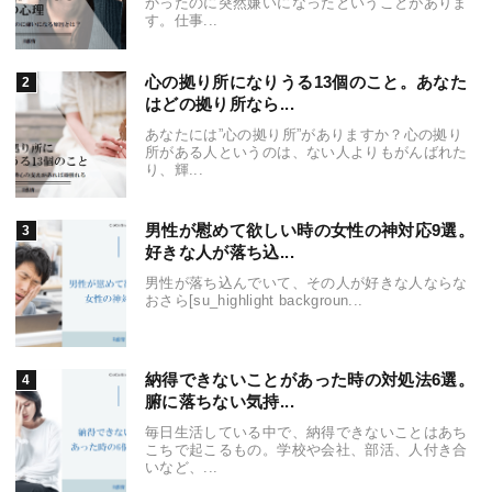
かったのに突然嫌いになったということがありま
す。仕事...
心の拠り所になりうる13個のこと。あなた
はどの拠り所なら...
あなたには”心の拠り所”がありますか？心の拠り
所がある人というのは、ない人よりもがんばれた
り、輝...
男性が慰めて欲しい時の女性の神対応9選。
好きな人が落ち込...
男性が落ち込んでいて、その人が好きな人ならな
おさら[su_highlight backgroun...
納得できないことがあった時の対処法6選。
腑に落ちない気持...
毎日生活している中で、納得できないことはあち
こちで起こるもの。学校や会社、部活、人付き合
いなど、...