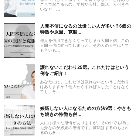
こちで起こるもの。学校や会社、部活、人付き合
いなど、...
人間不信になるのは優しい人が多い？6個の
特徴や原因、克服...
他人を信用できなくなってしまう人間不信。この
人間不信に陥ってしまうと、その人の人生はとて
も辛いも...
譲れないこだわり25選。これだけはという
例をご紹介！
あなたには、これだけは譲れないというこだわり
はありますか？他人からすれば大したことはなく
ても、そ...
嫉妬しない人になるための方法9選！やきも
ち焼きの特徴も併...
人には様々な感情がありますが、その中でも特に
厄介なのが嫉妬の感情です。嫉妬はするのもされ
るのも多...