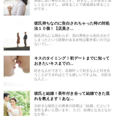
奥様に習い事が人気です。 好きなことがあると楽
しくなりますし、頑張ることで達成感を得ること
ができ...
彼氏持ちなのに告白されちゃった時の対処
法１０個！【店員さ...
彼氏持ちにも関わらず、別の男性から告白されて
しまったという経験がある女性は案外多いのでは
ないでし...
キスのタイミング！初デートまでに知って
おきたいキスまでの...
好きな人ができて、念願叶って好きな人と付き合
うことができればとても嬉しいですよね。 大好き
な人と...
彼氏と結婚！長年付き合って結婚できた流
れを教えます！あな...
大好きな彼氏との将来の目標は「結婚」だという
女性も多いと思います。 ただ、結婚となるとなか
なか前...