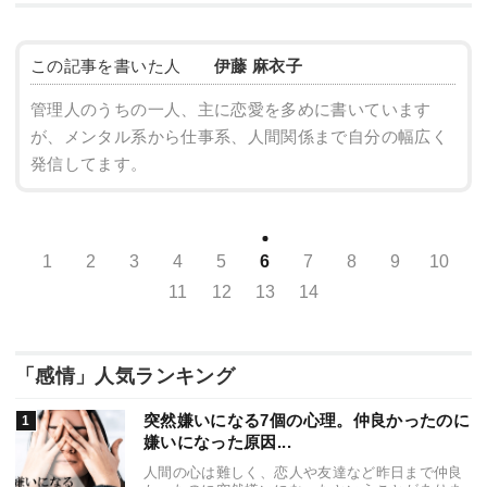
この記事を書いた人
伊藤 麻衣子
管理人のうちの一人、主に恋愛を多めに書いています
が、メンタル系から仕事系、人間関係まで自分の幅広く
発信してます。
1
2
3
4
5
6
7
8
9
10
11
12
13
14
「感情」人気ランキング
突然嫌いになる7個の心理。仲良かったのに
嫌いになった原因...
人間の心は難しく、恋人や友達など昨日まで仲良