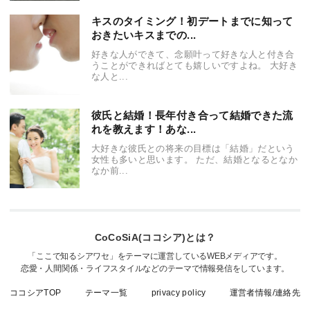
キスのタイミング！初デートまでに知って
おきたいキスまでの...
好きな人ができて、念願叶って好きな人と付き合
うことができればとても嬉しいですよね。 大好き
な人と...
彼氏と結婚！長年付き合って結婚できた流
れを教えます！あな...
大好きな彼氏との将来の目標は「結婚」だという
女性も多いと思います。 ただ、結婚となるとなか
なか前...
CoCoSiA(ココシア)とは？
「ここで知るシアワセ」をテーマに運営しているWEBメディアです。
恋愛・人間関係・ライフスタイルなどのテーマで情報発信をしています。
ココシアTOP
テーマ一覧
privacy policy
運営者情報/連絡先