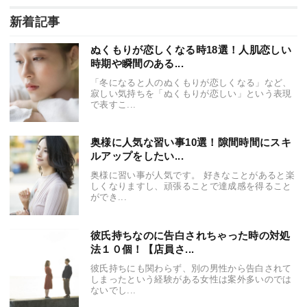
新着記事
ぬくもりが恋しくなる時18選！人肌恋しい
時期や瞬間のある...
「冬になると人のぬくもりが恋しくなる」など、
寂しい気持ちを「ぬくもりが恋しい」という表現
で表すこ...
奥様に人気な習い事10選！隙間時間にスキ
ルアップをしたい...
奥様に習い事が人気です。 好きなことがあると楽
しくなりますし、頑張ることで達成感を得ること
ができ...
彼氏持ちなのに告白されちゃった時の対処
法１０個！【店員さ...
彼氏持ちにも関わらず、別の男性から告白されて
しまったという経験がある女性は案外多いのでは
ないでし...