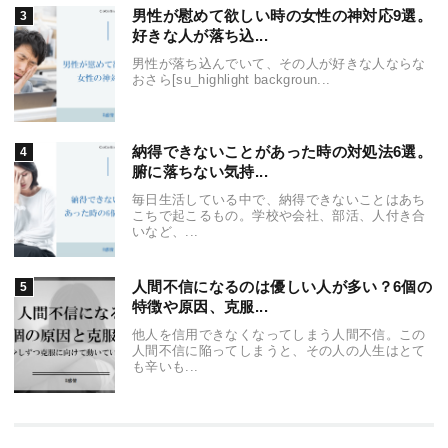
男性が慰めて欲しい時の女性の神対応9選。
好きな人が落ち込...
男性が落ち込んでいて、その人が好きな人ならな
おさら[su_highlight backgroun...
納得できないことがあった時の対処法6選。
腑に落ちない気持...
毎日生活している中で、納得できないことはあち
こちで起こるもの。学校や会社、部活、人付き合
いなど、...
人間不信になるのは優しい人が多い？6個の
特徴や原因、克服...
他人を信用できなくなってしまう人間不信。この
人間不信に陥ってしまうと、その人の人生はとて
も辛いも...