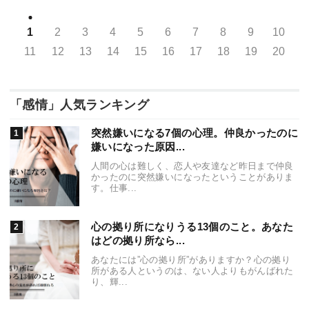
1
2
3
4
5
6
7
8
9
10
11
12
13
14
15
16
17
18
19
20
「感情」人気ランキング
突然嫌いになる7個の心理。仲良かったのに
嫌いになった原因...
人間の心は難しく、恋人や友達など昨日まで仲良
かったのに突然嫌いになったということがありま
す。仕事...
心の拠り所になりうる13個のこと。あなた
はどの拠り所なら...
あなたには”心の拠り所”がありますか？心の拠り
所がある人というのは、ない人よりもがんばれた
り、輝...