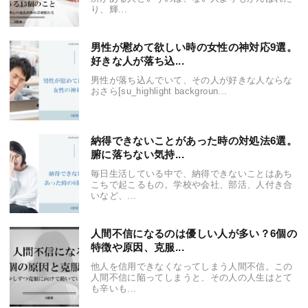
り、輝...
男性が慰めて欲しい時の女性の神対応9選。
好きな人が落ち込...
男性が落ち込んでいて、その人が好きな人ならな
おさら[su_highlight backgroun...
納得できないことがあった時の対処法6選。
腑に落ちない気持...
毎日生活している中で、納得できないことはあち
こちで起こるもの。学校や会社、部活、人付き合
いなど、...
人間不信になるのは優しい人が多い？6個の
特徴や原因、克服...
他人を信用できなくなってしまう人間不信。この
人間不信に陥ってしまうと、その人の人生はとて
も辛いも...