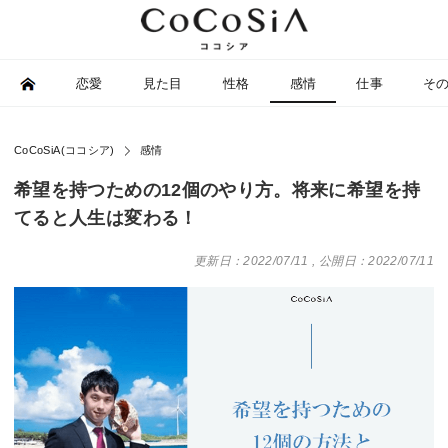
恋愛
見た目
性格
感情
仕事
そ
CoCoSiA(ココシア)
感情
希望を持つための12個のやり方。将来に希望を持
てると人生は変わる！
更新日：2022/07/11
,
公開日：2022/07/11