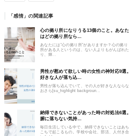
「感情」の関連記事
心の拠り所になりうる13個のこと。あなた
はどの拠り所なら...
あなたには”心の拠り所”がありますか？心の拠り
所がある人というのは、ない人よりもがんばれた
り、輝...
男性が慰めて欲しい時の女性の神対応9選。
好きな人が落ち込...
男性が落ち込んでいて、その人が好きな人ならな
おさら[su_highlight backgroun...
納得できないことがあった時の対処法6選。
腑に落ちない気持...
毎日生活している中で、納得できないことはあち
こちで起こるもの。学校や会社、部活、人付き合