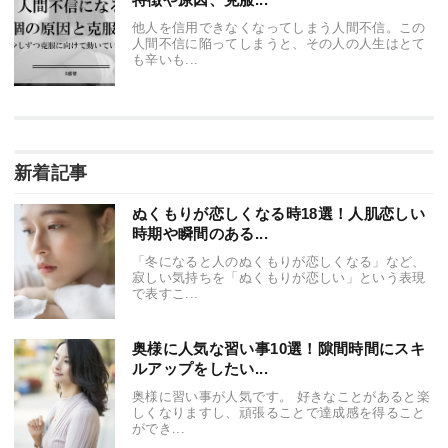
他人を信用できなくなってしまう人間不信。この
人間不信に陥ってしまうと、その人の人生はとて
も辛いも...
新着記事
ぬくもりが恋しくなる時18選！人肌恋しい
時期や瞬間のある...
「冬になると人のぬくもりが恋しくなる」など、
寂しい気持ちを「ぬくもりが恋しい」という表現
で表すこ...
奥様に人気な習い事10選！隙間時間にスキ
ルアップをしたい...
奥様に習い事が人気です。 好きなことがあると楽
しくなりますし、頑張ることで達成感を得ること
ができ...