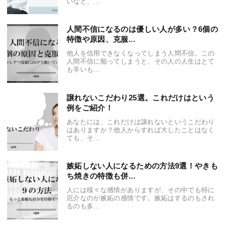
いなど、...
人間不信になるのは優しい人が多い？6個の
特徴や原因、克服...
他人を信用できなくなってしまう人間不信。この
人間不信に陥ってしまうと、その人の人生はとて
も辛いも...
譲れないこだわり25選。これだけはという
例をご紹介！
あなたには、これだけは譲れないというこだわり
はありますか？他人からすれば大したことはなく
ても、そ...
嫉妬しない人になるための方法9選！やきも
ち焼きの特徴も併...
人には様々な感情がありますが、その中でも特に
厄介なのが嫉妬の感情です。嫉妬はするのもされ
るのも多...