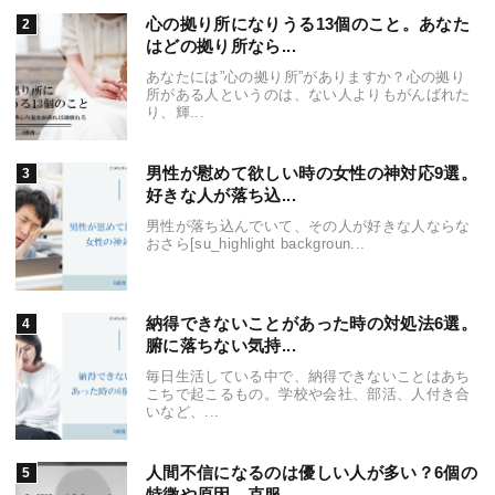
心の拠り所になりうる13個のこと。あなた
はどの拠り所なら...
あなたには”心の拠り所”がありますか？心の拠り
所がある人というのは、ない人よりもがんばれた
り、輝...
男性が慰めて欲しい時の女性の神対応9選。
好きな人が落ち込...
男性が落ち込んでいて、その人が好きな人ならな
おさら[su_highlight backgroun...
納得できないことがあった時の対処法6選。
腑に落ちない気持...
毎日生活している中で、納得できないことはあち
こちで起こるもの。学校や会社、部活、人付き合
いなど、...
人間不信になるのは優しい人が多い？6個の
特徴や原因、克服...