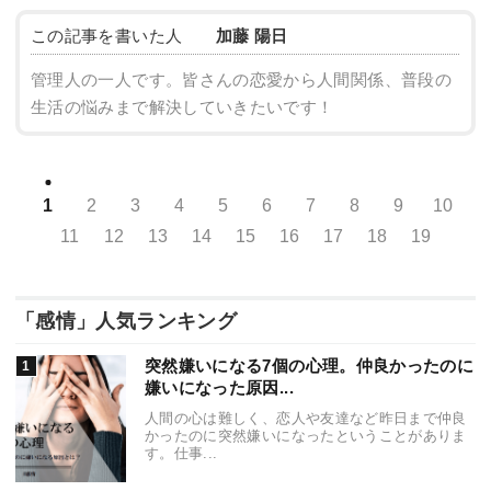
この記事を書いた人
加藤 陽日
管理人の一人です。皆さんの恋愛から人間関係、普段の
生活の悩みまで解決していきたいです！
1
2
3
4
5
6
7
8
9
10
11
12
13
14
15
16
17
18
19
「感情」人気ランキング
突然嫌いになる7個の心理。仲良かったのに
嫌いになった原因...
人間の心は難しく、恋人や友達など昨日まで仲良
かったのに突然嫌いになったということがありま
す。仕事...