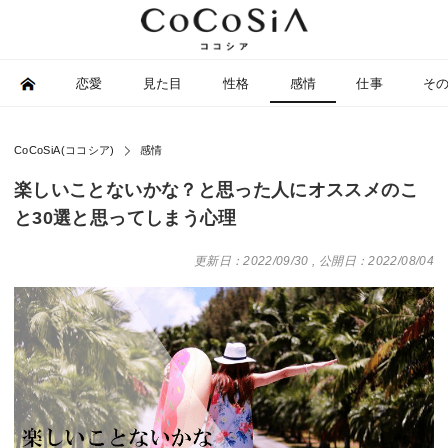
恋愛
見た目
性格
感情
仕事
そ
CoCoSiA(ココシア)
感情
楽しいことないかな？と思った人にオススメのこ
と30選と思ってしまう心理
更新日：2022/09/30
,
公開日：2022/08/04