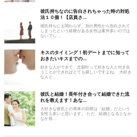
彼氏持ちなのに告白されちゃった時の対処
法１０個！【店員さ...
彼氏持ちにも関わらず、別の男性から告白されて
しまったという経験がある女性は案外多いのでは
ないでし...
キスのタイミング！初デートまでに知って
おきたいキスまでの...
好きな人ができて、念願叶って好きな人と付き合
うことができればとても嬉しいですよね。 大好き
な人と...
彼氏と結婚！長年付き合って結婚できた流
れを教えます！あな...
大好きな彼氏との将来の目標は「結婚」だという
女性も多いと思います。 ただ、結婚となるとなか
なか前...