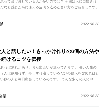
と思って受け流している人が多いのでは？ 今回は人に自慢され
嫌だなと感じた時に使える皮肉を込めた言い方をご紹介します。
らい皮肉を込めても分・・・
係
2022.06.28
な人と話したい！きっかけ作りの6個の方法や
を続けるコツを伝授
があれば別れがあり、また出会いが巡ってきます。 長い人生の
会う人は数知れず、毎日すれ違っているだけの他人を含めればと
ない数の人と毎日出会っているのです。 そんな多くの人の中
かに恋をするというのは奇・・・
会話
2022.06.28