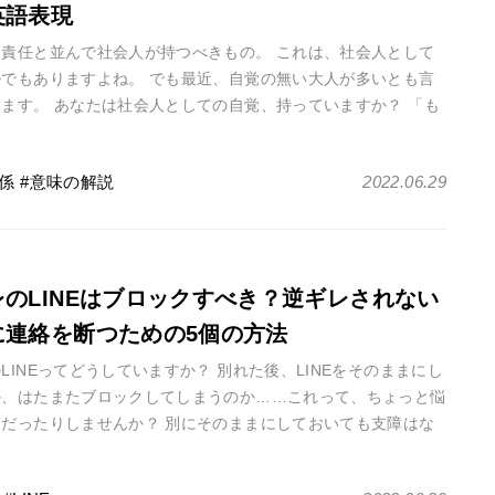
英語表現
、責任と並んで社会人が持つべきもの。 これは、社会人として
ルでもありますよね。 でも最近、自覚の無い大人が多いとも言
ます。 あなたは社会人としての自覚、持っていますか？ 「も
持っているに決まって・・・
係
意味の解説
2022.06.29
レのLINEはブロックすべき？逆ギレされない
に連絡を断つための5個の方法
LINEってどうしていますか？ 別れた後、LINEをそのままにし
か、はたまたブロックしてしまうのか……これって、ちょっと悩
ろだったりしませんか？ 別にそのままにしておいても支障はな
に思えるし、そ・・・