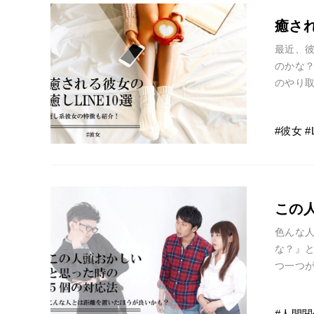
癒され
最近、
のかな？
のやり
まう可能
彼女
この
色んな
な？』
つ一つ
ん。 し
人間関