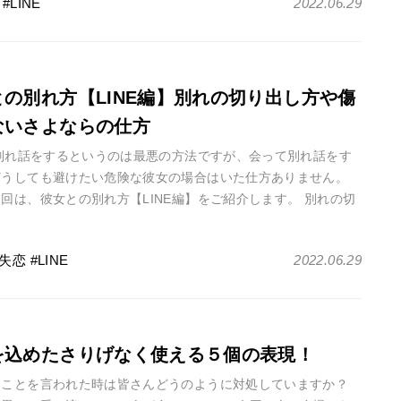
LINE
2022.06.29
との別れ方【LINE編】別れの切り出し方や傷
ないさよならの仕方
で別れ話をするというのは最悪の方法ですが、会って別れ話をす
どうしても避けたい危険な彼女の場合はいた仕方ありません。
回は、彼女との別れ方【LINE編】をご紹介します。 別れの切
方や傷付けないた・・・
失恋
LINE
2022.06.29
を込めたさりげなく使える５個の表現！
なことを言われた時は皆さんどうのように対処していますか？