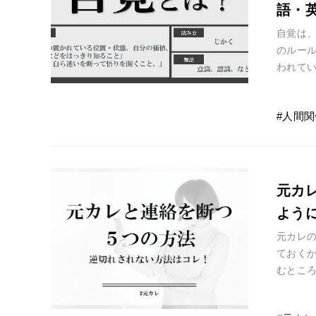
語・
自覚は
のルー
われてい
ちろん
人間関
元カ
よう
元カレの
ておく
むとこ
いよう