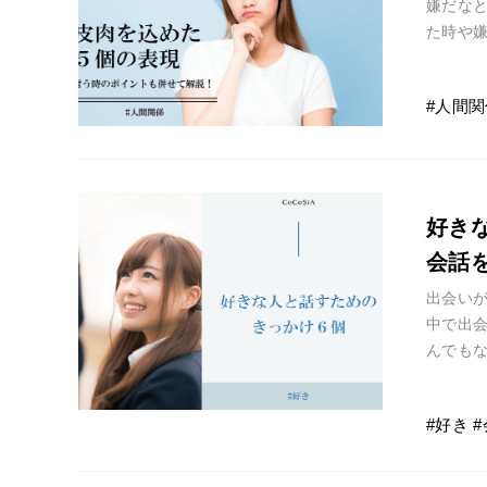
嫌だな
た時や
このぐ
人間関
好き
会話
出会い
中で出
んでも
で、誰
好き