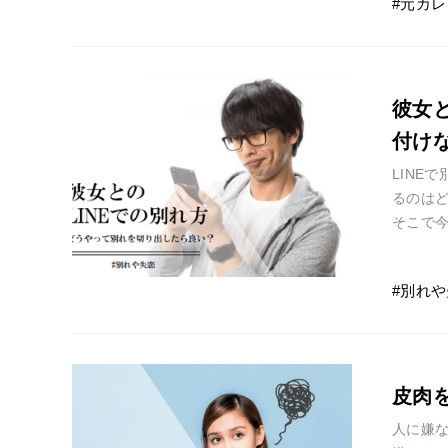
元カレ
彼女
付け
LINE
るのは
そこで今
り出し
別れや
皮肉
人に嫌