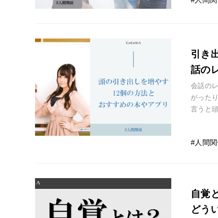
引き
話の
会話の
がった
言うと
るという
人間関
自覚
どう