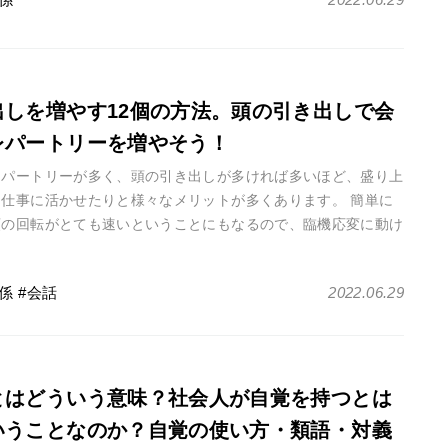
出しを増やす12個の方法。頭の引き出しで会
レパートリーを増やそう！
レパートリーが多く、頭の引き出しが多ければ多いほど、盛り上
り仕事に活かせたりと様々なメリットが多くあります。 簡単に
頭の回転がとても速いということにもなるので、臨機応変に動け
のも特徴です。 他に・・・
係
会話
2022.06.29
とはどういう意味？社会人が自覚を持つとは
いうことなのか？自覚の使い方・類語・対義