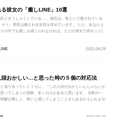
る彼女の「癒しLINE」10選
彼氏とぎくしゃくしている…。 彼氏は、私といて癒されている
 そう、男性は癒される女性を求めています。 ただ、あなたと
取りの中でも癒しを感じられなければ、ただの彼女で終わってし
性があります。 彼・・・
LINE
2022.06.29
人頭おかしい…と思った時の５個の対応法
人と知り合っていくうちに、『この人頭がおかしいんじゃないか
と思ってしまった経験、多くの人があると思います。 言動の一
が理解が難しく、怖いと感じてしまうことすらあるかもしれませ
かし、“頭がおかしい・・・
係
2022.06.29