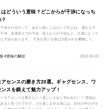
とはどういう意味？どこからが干渉になっち
の？
ら干渉されるのって、あまり嬉しくはないですよね。 親から子
の干渉、友達同士での干渉、恋人からの干渉など、立場によって
まな干渉があります。 干渉を受ける側は大抵それを鬱陶しく、
じます。 しかし、ど・・・
係
意味の解説
2022.06.28
モアセンスの磨き方20選。ギャグセンス、ワ
センスを鍛えて魅力アップ！
ユーモアセンスを磨きたい！楽しい人ねと言われたい！ 理由は
れあると思うのですが、人を楽しませる為には、自分の中のボキ