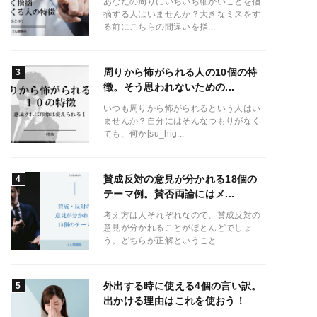
あなたの周りにいちいち細かいことを指
摘する人はいませんか？大きなミスをす
る前にこちらの間違いを指...
周りから怖がられる人の10個の特
徴。そう思われないための...
いつも周りから怖がられるという人はい
ませんか？自分にはそんなつもりがなく
ても、何か[su_hig...
賛成反対の意見が分かれる18個の
テーマ例。賛否両論にはメ...
考え方は人それぞれなので、賛成反対の
意見が分かれることがほとんどでしょ
う。どちらが正解ということ...
外出する時に使える4個の言い訳。
出かける理由はこれを使おう！