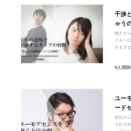
干渉
ゃう
他人か
どもへ
さまざ
不快に感
人間関
ユー
ード
自分の
それぞ